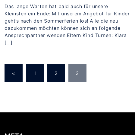
Das lange Warten hat bald auch für unsere
Kleinsten ein Ende: Mit unserem Angebot für Kinder
geht’s nach den Sommerferien los! Alle die neu
dazukommen möchten können sich an folgende
Ansprechpartner wenden:Eltern Kind Turnen: Klara
[…]
Seitennummerierung
<
1
2
3
der
Beiträge