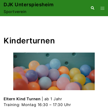
Zum
DJK Unterspiesheim
Suche
Me
Inhalt
Sportverein
ums
springen
Kinderturnen
Eltern Kind Turnen
| ab 1 Jahr
Training: Montag 16:30 – 17:30 Uhr