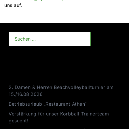
uns auf.
Suchen
nach:
Neueste Beiträge
2. Damen & Herren Beachvolleyballturnier am
15./16.08.2026
Betriebsurlaub „Restaurant Athen“
Verstärkung für unser Korbball-Trainerteam
gesucht!