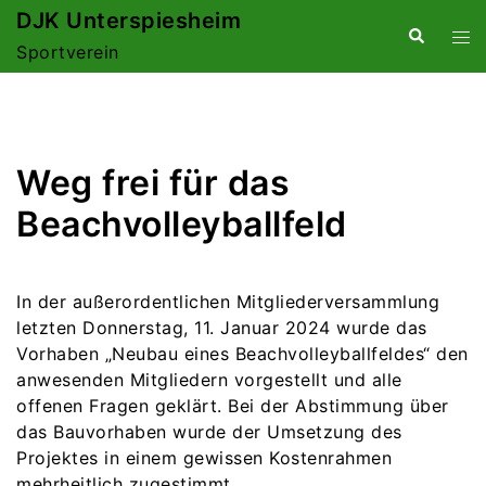
Zum
DJK Unterspiesheim
Suche
Me
Inhalt
Sportverein
ums
springen
Weg frei für das
Beachvolleyballfeld
In der außerordentlichen Mitgliederversammlung
letzten Donnerstag, 11. Januar 2024 wurde das
Vorhaben „Neubau eines Beachvolleyballfeldes“ den
anwesenden Mitgliedern vorgestellt und alle
offenen Fragen geklärt. Bei der Abstimmung über
das Bauvorhaben wurde der Umsetzung des
Projektes in einem gewissen Kostenrahmen
mehrheitlich zugestimmt.