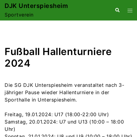
Zum
DJK Unterspiesheim
Suche
Me
Inhalt
Sportverein
ums
springen
Fußball Hallenturniere
2024
Die SG DJK Unterspiesheim veranstaltet nach 3-
jähriger Pause wieder Hallenturniere in der
Sporthalle in Unterspiesheim.
Freitag, 19.01.2024: U17 (18:00-22:00 Uhr)
Samstag, 20.01.2024: U7 und U13 (10:00 – 18:00
Uhr)
Sonntag, 21.01.2024: U8 und U9 (10:00 – 18:00 Uhr)