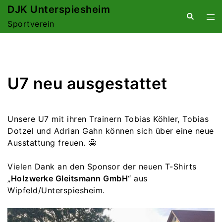
Zum
DJK Unterspiesheim
Suche
Me
Inhalt
Sportverein
ums
springen
U7 neu ausgestattet
Unsere U7 mit ihren Trainern Tobias Köhler, Tobias
Dotzel und Adrian Gahn können sich über eine neue
Ausstattung freuen. 🤩
Vielen Dank an den Sponsor der neuen T-Shirts
„
Holzwerke Gleitsmann GmbH
“ aus
Wipfeld/Unterspiesheim.