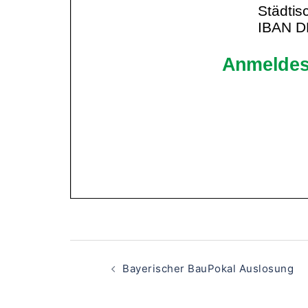
Beitragsnavigati
Bayerischer BauPokal Auslosung