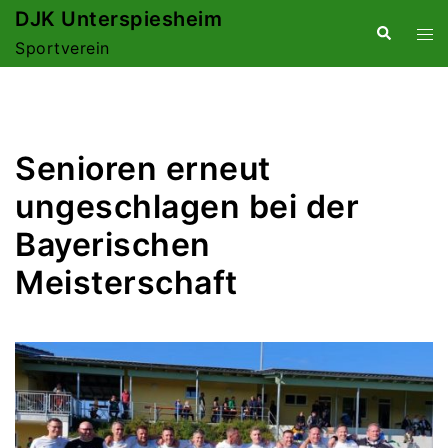
Zum
DJK Unterspiesheim
Suche
Me
Inhalt
Sportverein
ums
springen
Senioren erneut
ungeschlagen bei der
Bayerischen
Meisterschaft