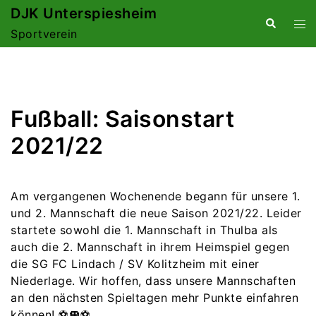
Zum
DJK Unterspiesheim
Suche
Me
Inhalt
Sportverein
ums
springen
Fußball: Saisonstart
2021/22
Am vergangenen Wochenende begann für unsere 1.
und 2. Mannschaft die neue Saison 2021/22. Leider
startete sowohl die 1. Mannschaft in Thulba als
auch die 2. Mannschaft in ihrem Heimspiel gegen
die SG FC Lindach / SV Kolitzheim mit einer
Niederlage. Wir hoffen, dass unsere Mannschaften
an den nächsten Spieltagen mehr Punkte einfahren
können! ⚽️🥅⚽️