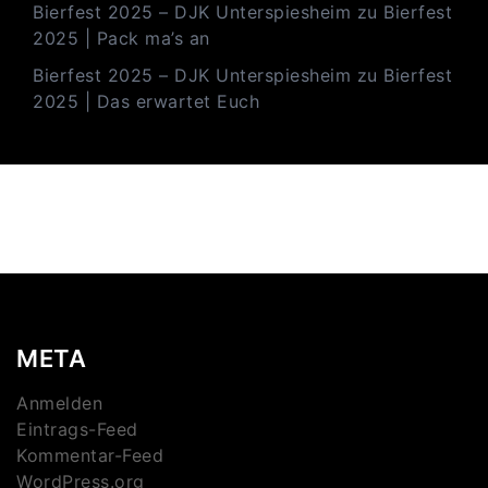
Bierfest 2025 – DJK Unterspiesheim
zu
Bierfest
2025 | Pack ma’s an
Bierfest 2025 – DJK Unterspiesheim
zu
Bierfest
2025 | Das erwartet Euch
META
Anmelden
Eintrags-Feed
Kommentar-Feed
WordPress.org