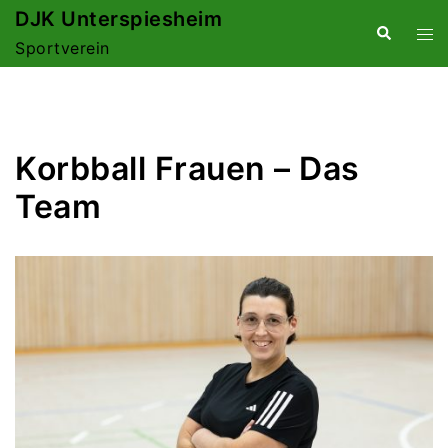
Zum
DJK Unterspiesheim
Suche
Me
Inhalt
Sportverein
ums
springen
Korbball Frauen – Das
Team