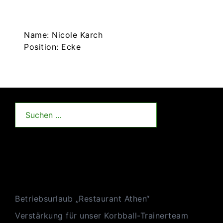
Name: Nicole Karch
Position: Ecke
Suchen
nach:
Neueste Beiträge
Betriebsurlaub „Restaurant Athen“
Verstärkung für unser Korbball-Trainerteam