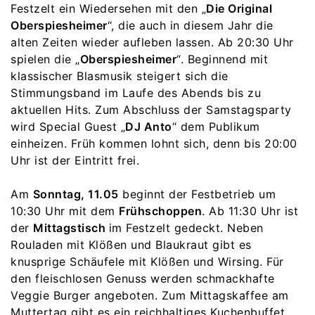
Festzelt ein Wiedersehen mit den „
Die Original
Oberspiesheimer
“, die auch in diesem Jahr die
alten Zeiten wieder aufleben lassen. Ab 20:30 Uhr
spielen die „
Oberspiesheimer
“. Beginnend mit
klassischer Blasmusik steigert sich die
Stimmungsband im Laufe des Abends bis zu
aktuellen Hits. Zum Abschluss der Samstagsparty
wird Special Guest „
DJ Anto
“ dem Publikum
einheizen. Früh kommen lohnt sich, denn bis 20:00
Uhr ist der Eintritt frei.
Am
Sonntag, 11.05
beginnt der Festbetrieb um
10:30 Uhr mit dem
Frühschoppen
. Ab 11:30 Uhr ist
der
Mittagstisch
im Festzelt gedeckt. Neben
Rouladen mit Klößen und Blaukraut gibt es
knusprige Schäufele mit Klößen und Wirsing. Für
den fleischlosen Genuss werden schmackhafte
Veggie Burger angeboten. Zum Mittagskaffee am
Muttertag gibt es ein reichhaltiges Kuchenbuffet.