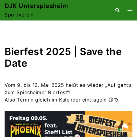
Zum
DJK Unterspiesheim
Suche
Me
Inhalt
Sportverein
ums
springen
Bierfest 2025 | Save the
Date
Vom 9. bis 12. Mai 2025 heißt es wieder „Auf geht’s
zum Spiesheimer Bierfest“!
Also Termin gleich im Kalender eintragen! 😉🍻