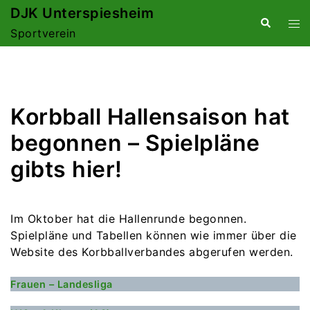
Zum
DJK Unterspiesheim
Suche
Me
Inhalt
Sportverein
ums
springen
Korbball Hallensaison hat
begonnen – Spielpläne
gibts hier!
Im Oktober hat die Hallenrunde begonnen.
Spielpläne und Tabellen können wie immer über die
Website des Korbballverbandes abgerufen werden.
Frauen – Landesliga