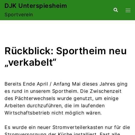
Zum
DJK Unterspiesheim
Suche
Me
Inhalt
Sportverein
ums
springen
Rückblick: Sportheim neu
„verkabelt“
Bereits Ende April / Anfang Mai dieses Jahres ging
es rund in unserem Sportheim. Die Zwischenzeit
des Pächterwechsels wurde genutzt, um einige
Arbeiten durchzuführen, die im laufenden
Wirtschaftsbetrieb nicht möglich wären.
Es wurde ein neuer Stromverteilerkasten nur für die
Stromversorgung der Küche installiert. Fast alle