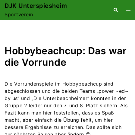
Zum
DJK Unterspiesheim
Suche
Me
Inhalt
Sportverein
ums
springen
Hobbybeachcup: Das war
die Vorrunde
Die Vorrundenspiele im Hobbybeachcup sind
abgeschlossen und die beiden Teams „power ~ed~
by us“ und „Die Unterbeachheimer“ konnten in der
Gruppe 2 leider nur den 7. und 8. Platz sichern. Als
Fazit kann man hier feststellen, dass es Spaß
macht, aber einfach die Übung fehlt, um hier
bessere Ergebnisse zu erreichen. Das sollte sich
zur nächsten Saison aber ändern 😊.