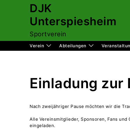
Zum
DJK
Inhalt
springen
Unterspiesheim
Sportverein
Verein
Abteilungen
Veranstaltu
Einladung zur
Nach zweijähriger Pause möchten wir die Trad
Alle Vereinsmitglieder, Sponsoren, Fans und
eingeladen.