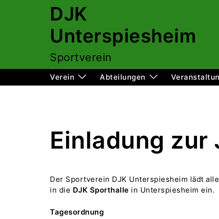
Zum
DJK
Inhalt
springen
Unterspiesheim
Sportverein
Verein
Abteilungen
Veranstaltu
Einladung zur
Der Sportverein DJK Unterspiesheim lädt al
in die
DJK Sporthalle
in Unterspiesheim ein.
Tagesordnung