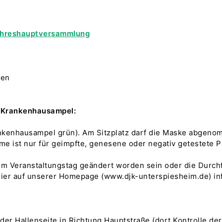
Jahreshauptversammlung
men
 Krankenhausampel:
nkenhausampel grün). Am Sitzplatz darf die Maske abgen
me ist nur für geimpfte, genesene oder negativ getestete 
zum Veranstaltungstag geändert worden sein oder die Durc
hier auf unserer Homepage (www.djk-unterspiesheim.de) in
 der Hallenseite in Richtung Hauptstraße (dort Kontrolle de