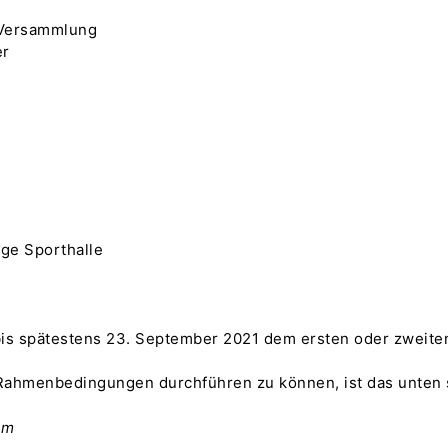
r Versammlung
er
age Sporthalle
s spätestens 23. September 2021 dem ersten oder zweiten V
n Rahmenbedingungen durchführen zu können, ist das unte
im