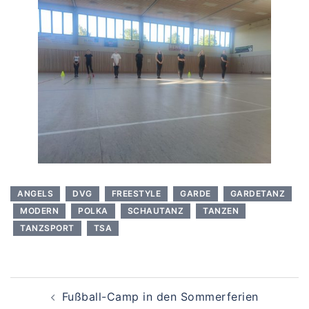
ANGELS
DVG
FREESTYLE
GARDE
GARDETANZ
MODERN
POLKA
SCHAUTANZ
TANZEN
TANZSPORT
TSA
Beitragsnavigation
Fußball-Camp in den Sommerferien