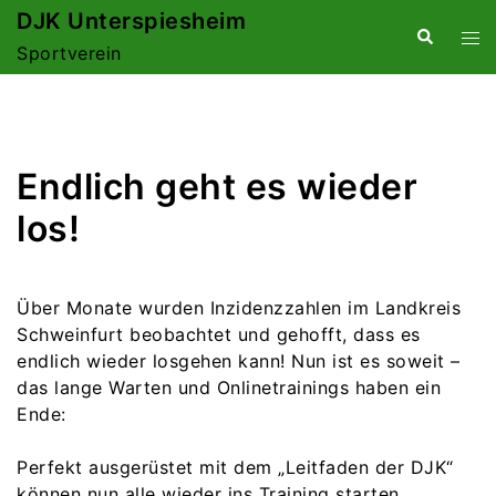
Zum
DJK Unterspiesheim
Suche
Me
Inhalt
Sportverein
ums
springen
Endlich geht es wieder
los!
Über Monate wurden Inzidenzzahlen im Landkreis
Schweinfurt beobachtet und gehofft, dass es
endlich wieder losgehen kann! Nun ist es soweit –
das lange Warten und Onlinetrainings haben ein
Ende:
Perfekt ausgerüstet mit dem „Leitfaden der DJK“
können nun alle wieder ins Training starten,