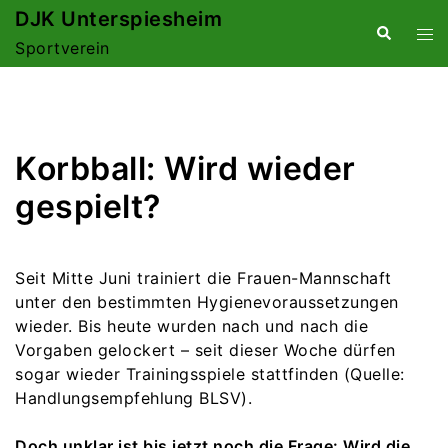
Zum
DJK Unterspiesheim
Suche
Me
Inhalt
Sportverein
ums
springen
Korbball: Wird wieder
gespielt?
Seit Mitte Juni trainiert die Frauen-Mannschaft
unter den bestimmten Hygienevoraussetzungen
wieder. Bis heute wurden nach und nach die
Vorgaben gelockert – seit dieser Woche dürfen
sogar wieder Trainingsspiele stattfinden (Quelle:
Handlungsempfehlung BLSV).
Doch unklar ist bis jetzt noch die Frage: Wird die